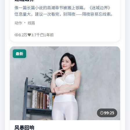
像一篇长篇小说的高潮章节被搬上银幕。《迷城边界》
信息量大，建议一次看完，别隔夜——隔夜容易忘线索。
动作
· 线路
8.2万
3.7千
1年前
最新
99:25
风暴回响