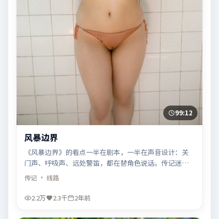
99:12
风暴边界
《风暴边界》的看点一半在剧本，一半在声音设计：关
门声、呼吸声、远处警笛，都在替角色说话。传记迷可
以留意音轨层次。
传记
· 线路
2.2万
2.3千
2年前