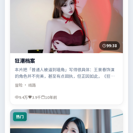
99:38
狂潮档案
本片把「普通人被逼到墙角」写得很具体：王景春饰演
的角色并不完美，甚至有点固执，但正因如此，《狂潮
档案》的抉择才让人共情。
冒险
· 线路
9.4万
3.9千
10年前
热门