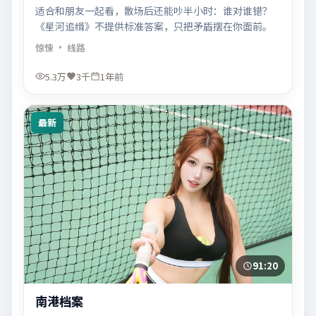
适合和朋友一起看，散场后还能吵半小时：谁对谁错？
《星河追缉》不提供标准答案，只把矛盾摆在你面前。
惊悚
· 线路
5.3万
3千
1年前
最新
91:20
南港档案