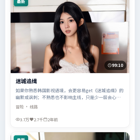
最新
99:10
迷城追缉
如果你熟悉韩国影视语境，会更容易get《迷城追缉》的
幽默或讽刺；不熟悉也不影响主线，只是少一层会心一
笑。
冒险
· 线路
3.7万
2.7千
2年前
最新