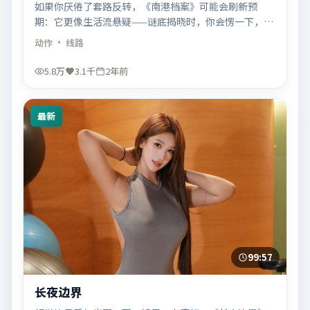
如果你厌倦了套路反转，《南港档案》可能会刷新预
期：它更像生活流悬疑——谜底揭晓时，你会愣一下，然
后叹一口气。
动作
· 线路
5.8万
3.1千
2年前
最新
99:57
长夜边界