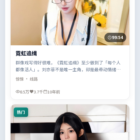
99:54
霓虹追缉
群像戏写得好很难，《霓虹追缉》至少做到了「每个人
都像活人」。刘亦菲不是唯一主角，却是最牵动情绪的
那根线。
惊悚
· 线路
8.5万
3.7千
10年前
热门