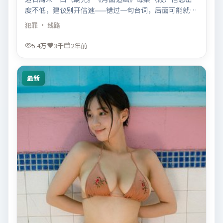
度不低，建议别开倍速——错过一句台词，后面可能就跟
不上。
犯罪
· 线路
5.4万
3千
2年前
最新