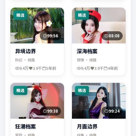
精选
精选
99:56
88:08
异境边界
深海档案
科幻
· 线路
惊悚
· 线路
9.4万
3.9千
5年前
9.4万
3.9千
4年前
精选
精选
99:38
99:24
狂潮档案
月面边界
冒险
· 线路
战争
· 线路