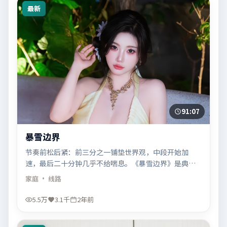
最新
91:07
暴雪边界
节奏前松后紧：前三分之一铺垫世界观，中段开始加
速，最后二十分钟几乎不给喘息。《暴雪边界》是典型
的「熬过去就上头」。
家庭
· 线路
5.5万
3.1千
2年前