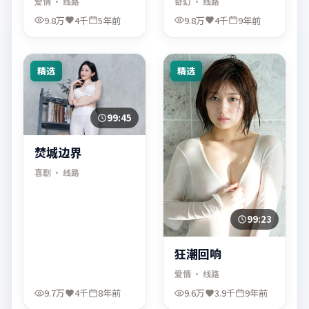
爱情
· 线路
奇幻
· 线路
9.8万
4千
5年前
9.8万
4千
9年前
精选
精选
99:45
焚城边界
喜剧
· 线路
99:23
狂潮回响
爱情
· 线路
9.7万
4千
8年前
9.6万
3.9千
9年前