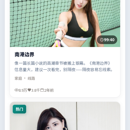
99:40
南港边界
像一篇长篇小说的高潮章节被搬上银幕。《南港边界》
信息量大，建议一次看完，别隔夜——隔夜容易忘线索。
家庭
· 线路
8.9万
3.8千
2年前
热门