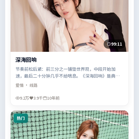
99:11
深海回响
节奏前松后紧：前三分之一铺垫世界观，中段开始加
速，最后二十分钟几乎不给喘息。《深海回响》是典型
的「熬过去就上头」。
爱情
· 线路
9.2万
3.9千
10年前
热门