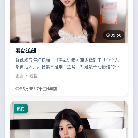
99:50
雾岛追缉
群像戏写得好很难，《雾岛追缉》至少做到了「每个人
都像活人」。杨紫不是唯一主角，却是最牵动情绪的那
根线。
家庭
· 线路
8.5万
3.7千
4年前
热门