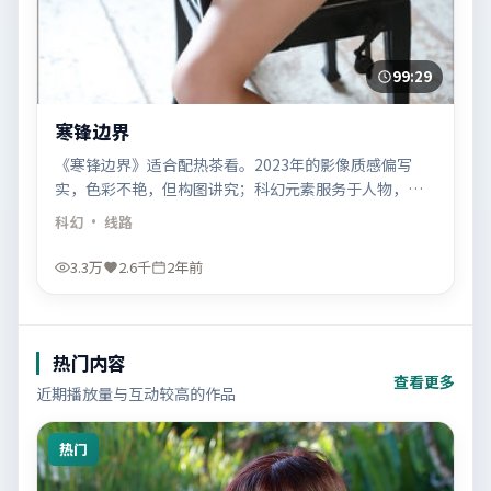
99:29
寒锋边界
《寒锋边界》适合配热茶看。2023年的影像质感偏写
实，色彩不艳，但构图讲究；科幻元素服务于人物，而
不是反过来。
科幻
· 线路
3.3万
2.6千
2年前
热门内容
查看更多
近期播放量与互动较高的作品
热门