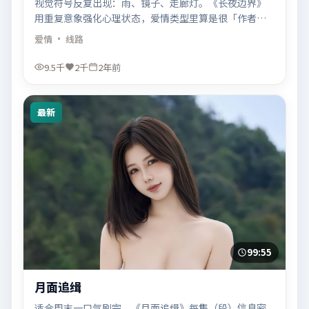
视觉符号反复出现：雨、镜子、走廊灯。《长夜边界》
用重复意象强化心理状态，爱情类型里算是很「作者
味」的一卦。
爱情
· 线路
9.5千
2千
2年前
最新
99:55
月面追缉
适合周末一口气刷完。《月面追缉》每集（段）信息密