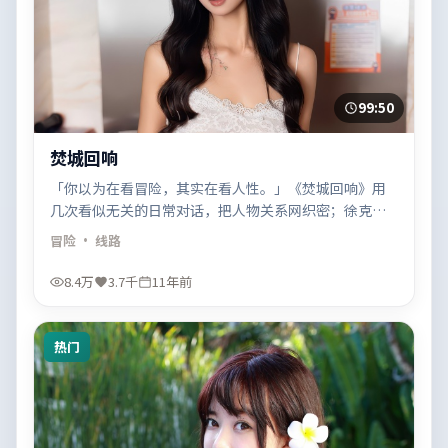
99:50
焚城回响
「你以为在看冒险，其实在看人性。」《焚城回响》用
几次看似无关的日常对话，把人物关系网织密；徐克的
调度很稳。
冒险
· 线路
8.4万
3.7千
11年前
热门