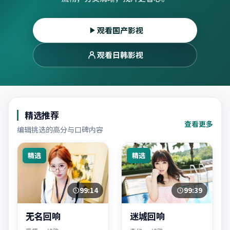
观看国产影视
观看日韩影视
精选推荐
查看更多
编辑挑选的高分与口碑内容
精选
精选
99:14
99:39
无名回响
迷城回响