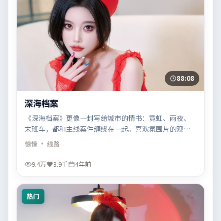
88:08
深海档案
《深海档案》更像一封写给城市的情书：霓虹、雨夜、
末班车，都和主线案件缠绕在一起。喜欢氛围片的观
众，可能会爱上它的摄影。
惊悚
· 线路
9.4万
3.9千
4年前
热门