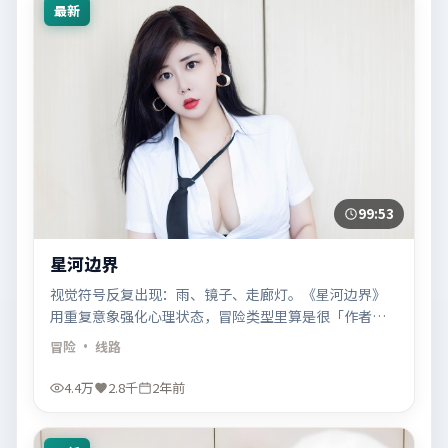
最新
99:53
星河边界
视觉符号反复出现：雨、镜子、走廊灯。《星河边界》
用重复意象强化心理状态，冒险类型里算是很「作者
味」的一卦。
冒险
· 线路
4.4万
2.8千
2年前