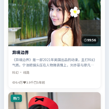
99:56
异境边界
《异境边界》是一部2021年英国出品的动漫，主打科幻
气质。宁浩把镜头压在人物微表情上，刘亦菲与廖凡的
对手戏像钟表齿轮一样咬合推进。
科幻
· 线路
9.4万
3.9千
5年前
热门