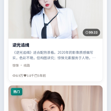
99:33
逆光追缉
《逆光追缉》适合配热茶看。2020年的影像质感偏写
实，色彩不艳，但构图讲究；惊悚元素服务于人物，而
不是反过来。
惊悚
· 线路
8.9万
3.8千
5年前
热门