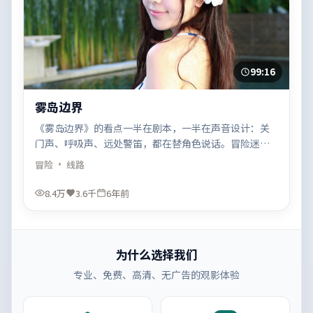
99:16
雾岛边界
《雾岛边界》的看点一半在剧本，一半在声音设计：关
门声、呼吸声、远处警笛，都在替角色说话。冒险迷可
以留意音轨层次。
冒险
· 线路
8.4万
3.6千
6年前
为什么选择我们
专业、免费、高清、无广告的观影体验