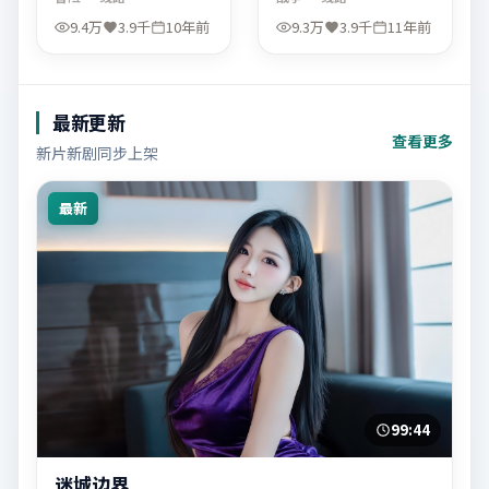
9.4万
3.9千
10年前
9.3万
3.9千
11年前
最新更新
查看更多
新片新剧同步上架
最新
99:44
迷城边界