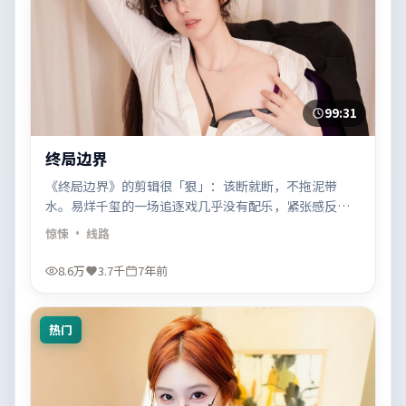
99:31
终局边界
《终局边界》的剪辑很「狠」：该断就断，不拖泥带
水。易烊千玺的一场追逐戏几乎没有配乐，紧张感反而
更足。
惊悚
· 线路
8.6万
3.7千
7年前
热门