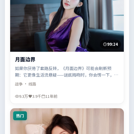
99:24
月面边界
如果你厌倦了套路反转，《月面边界》可能会刷新预
期：它更像生活流悬疑——谜底揭晓时，你会愣一下，然
后叹一口气。
战争
· 线路
9.3万
3.9千
11年前
热门