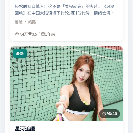
轻松向观众慎入：这不是「看完就忘」的爽片。《风暴
回响》在中国大陆语境下讨论规则与代价，情绪会沉一
会儿，但回味更长。
冒险
· 线路
7.4万
3.5千
1年前
最新
98:40
星河追缉