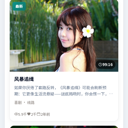
最新
99:16
风暴追缉
如果你厌倦了套路反转，《风暴追缉》可能会刷新预
期：它更像生活流悬疑——谜底揭晓时，你会愣一下，然
后叹一口气。
喜剧
· 线路
5.9千
2千
2年前